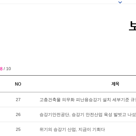
8
/ 10
NO
제목
27
고층건축물 의무화 피난용승강기 설치 세부기준 규
26
승강기안전공단, 승강기 안전산업 육성 발벗고 나
25
위기의 승강기 산업, 지금이 기회다