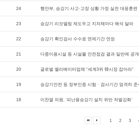
24
행안부, 승강기 사고·고장 상황 가정 실전 대응훈련
23
승강기 리모델링 제도두고 지자체마다 해석 달라
22
승강기 확인검사 수수료 면제기간 연장
21
다중이용시설 등 시설물 안전점검 결과 일반에 공
20
글로벌 엘리베이터업체 “세계3위 韓시장 잡아라”
19
승강기안전 등 정부인증 시험ㆍ검사기간 엄격히 
18
이찬열 의원, ‘피난용승강기 설치 위반 처벌강화´
1
2
3